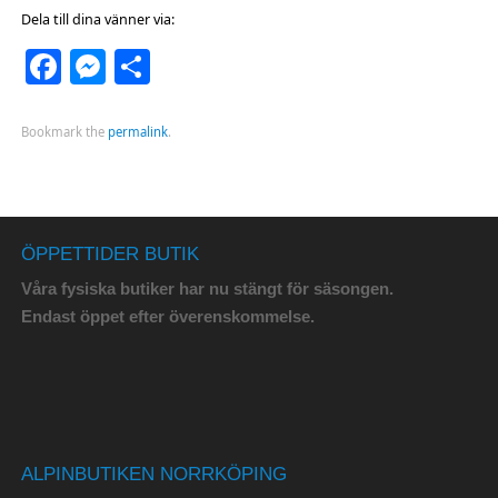
Dela till dina vänner via:
Facebook
Messenger
Dela
Bookmark the
permalink
.
ÖPPETTIDER BUTIK
Våra fysiska butiker har nu stängt för säsongen.
Endast öppet efter överenskommelse.
ALPINBUTIKEN NORRKÖPING