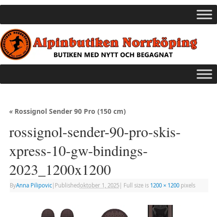
«
Rossignol Sender 90 Pro (150 cm)
rossignol-sender-90-pro-skis-
xpress-10-gw-bindings-
2023_1200x1200
By
Anna Pilipovic
|
Published
oktober 1, 2025
|
Full size is
1200 × 1200
pixels