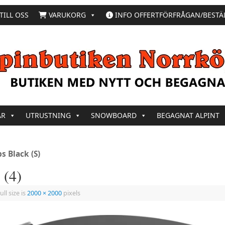
TILL OSS
VARUKORG
INFO OFFERTFÖRFRÅGAN/BESTÄ
AR
UTRUSTNING
SNOWBOARD
BEGAGNAT ALPINT
 Black (S)
 (4)
ull size is
2000 × 2000
pixels