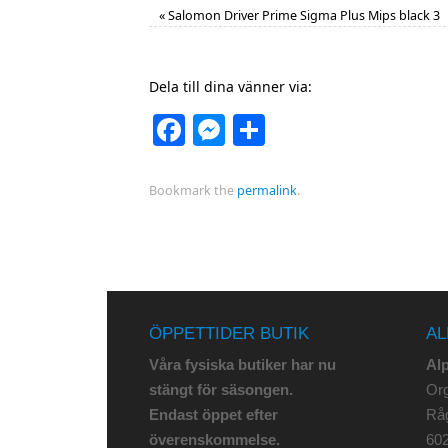
«
Salomon Driver Prime Sigma Plus Mips black 3
Dela till dina vänner via:
Facebook
Messenger
Dela
Bookmark the
permalink
.
ÖPPETTIDER BUTIK
AL
Våra fysiska butiker har nu
Al
stängt för säsongen.
Org
Endast öppet efter
Rå
överenskommelse.
602