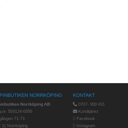
PINBUTIKEN NORRKÖPING
KONTAKT
pinbutiken Norrköping AB
0707- 300 431
.nr: 559124-6995
Kundtjänst
gången 71-73
Facebook
 11 Norrköping
Instagram