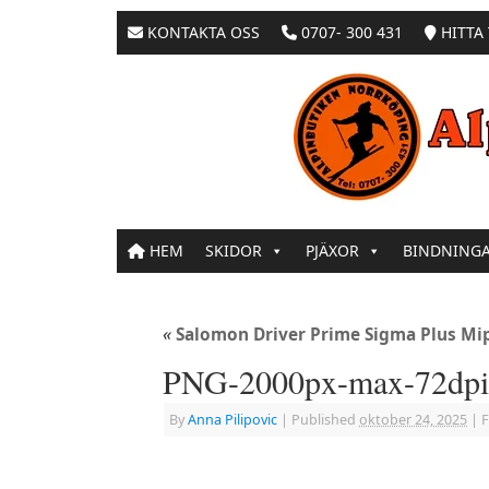
KONTAKTA OSS
0707- 300 431
HITTA 
HEM
SKIDOR
PJÄXOR
BINDNING
«
Salomon Driver Prime Sigma Plus Mips
PNG-2000px-max-72dpi
By
Anna Pilipovic
|
Published
oktober 24, 2025
|
F