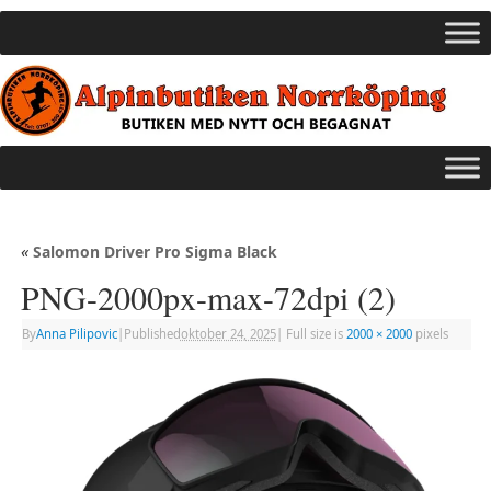
«
Salomon Driver Pro Sigma Black
PNG-2000px-max-72dpi (2)
By
Anna Pilipovic
|
Published
oktober 24, 2025
|
Full size is
2000 × 2000
pixels