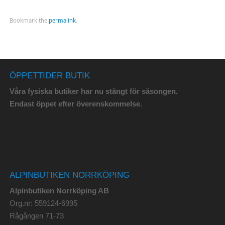
Bookmark the
permalink
.
ÖPPETTIDER BUTIK
Våra fysiska butiker har nu stängt för säsongen.
Endast öppet efter överenskommelse.
ALPINBUTIKEN NORRKÖPING
Alpinbutiken Norrköping AB
Org.nr: 559124-6995
Rågången 71-73