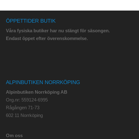
ÖPPETTIDER BUTIK
Våra fysiska butiker har nu stängt för säsongen.
Endast öppet efter överenskommelse.
ALPINBUTIKEN NORRKÖPING
Alpinbutiken Norrköping AB
Org.nr: 559124-6995
Rågången 71-73
602 11 Norrköping
Om oss