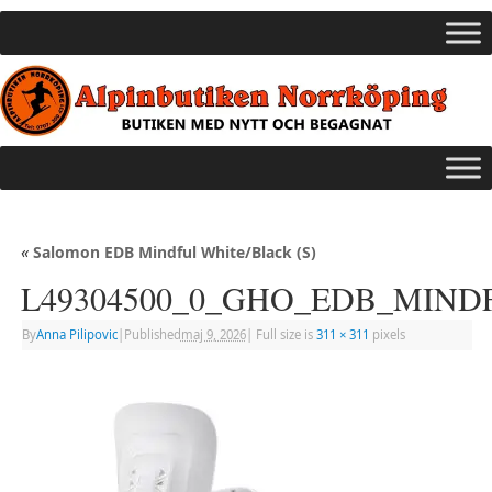
«
Salomon EDB Mindful White/Black (S)
L49304500_0_GHO_EDB_MIND
By
Anna Pilipovic
|
Published
maj 9, 2026
|
Full size is
311 × 311
pixels