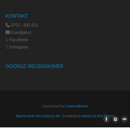
KONTAKT
0707- 300 431
Kundtjänst
Facebook
Instagram
GOOGLE RECENSIONER
Customized by
CreativeAlliance
Alpinbutiken Norrköping AB
| Powered by
Mantra
&
WordPress.