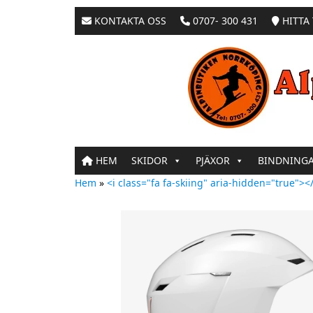
KONTAKTA OSS
0707- 300 431
HITTA 
HEM
SKIDOR
PJÄXOR
BINDNING
Hem
»
<i class="fa fa-skiing" aria-hidden="true"></