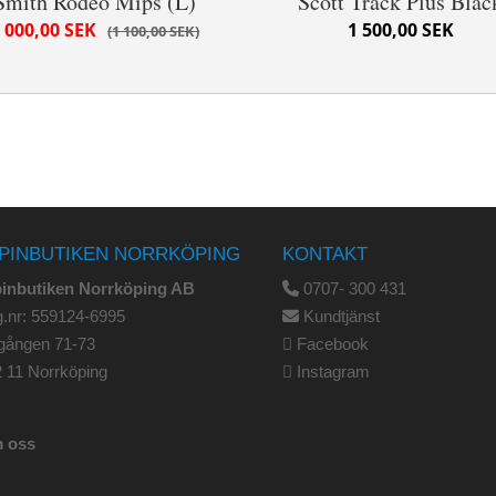
Smith Rodeo Mips (L)
Scott Track Plus Blac
 000,00 SEK
1 500,00 SEK
1 100,00 SEK
PINBUTIKEN NORRKÖPING
KONTAKT
pinbutiken Norrköping AB
0707- 300 431
.nr: 559124-6995
Kundtjänst
gången 71-73
Facebook
 11 Norrköping
Instagram
 oss