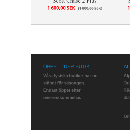
Scott Chase 2 Plus
1 600,00 SEK
1
1 800,00 SEK
ÖPPETTIDER BUTIK
AL
Våra fysiska butiker har nu
Al
stängt för säsongen.
Org
Endast öppet efter
Rå
överenskommelse.
602
Om