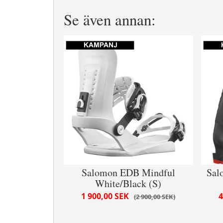
Se även annan:
Salomon EDB Mindful
Sal
White/Black (S)
1 900,00 SEK
4
2 900,00 SEK