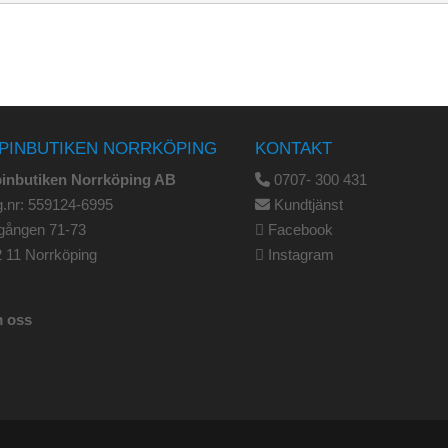
PINBUTIKEN NORRKÖPING
KONTAKT
pinbutiken Norrköping AB
0707- 300 431
.nr: 559124-6995
Kundtjänst
gången 71-73
Facebook
 11 Norrköping
Instagram
 oss