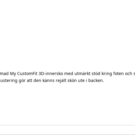
ad My CustomFit 3D-innersko med utmärkt stöd kring foten och skön
stering gör att den känns rejält skön ute i backen.