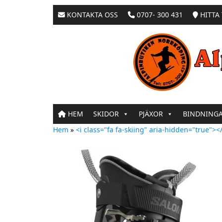
KONTAKTA OSS
0707- 300 431
HITTA 
HEM
SKIDOR
PJÄXOR
BINDNING
Hem
»
<i class="fa fa-skiing" aria-hidden="true"></