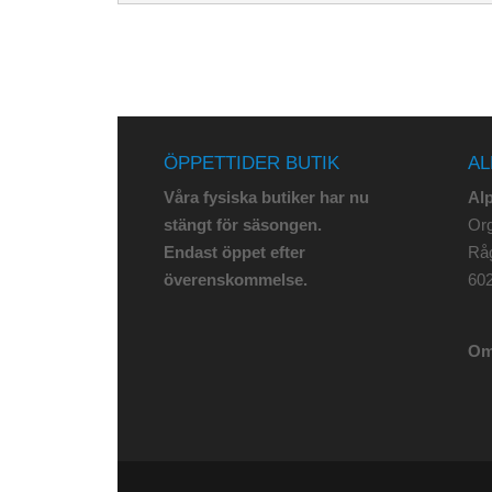
ÖPPETTIDER BUTIK
AL
Våra fysiska butiker har nu
Al
stängt för säsongen.
Org
Endast öppet efter
Rå
överenskommelse.
602
Om