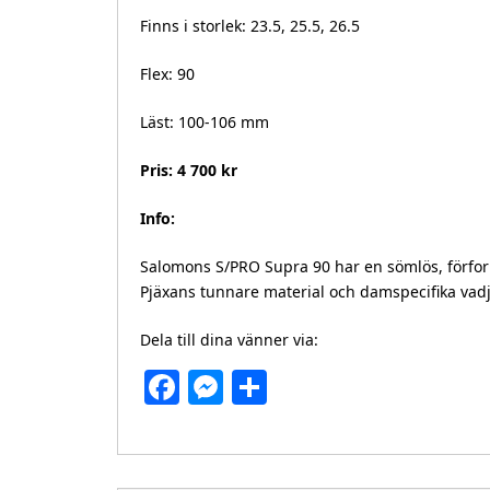
Finns i storlek: 23.5, 25.5, 26.5
Flex: 90
Läst: 100-106 mm
Pris: 4 700 kr
Info:
Salomons S/PRO Supra 90 har en sömlös, förform
Pjäxans tunnare material och damspecifika vadju
Dela till dina vänner via:
Facebook
Messenger
Dela