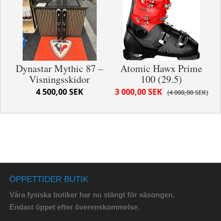
Dynastar Mythic 87 –
Atomic Hawx Prime
Visningsskidor
100 (29.5)
4 500,00 SEK
3 000,00 SEK
4 000,00 SEK
ÖPPETTIDER BUTIK
Våra fysiska butiker har nu stängt för säsongen.
Endast öppet efter överenskommelse.