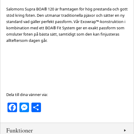
Salomons Supra BOA® 120 är framtagen för hög prestanda och gott
stöd kring foten. Den utmanar traditionella pjäxor och sätter en ny
standard vad gäller perfekt passform. Vår Exowrap™-konstruktion i
kombination med ett BOA® Fit System ger en exakt passform som
omsluter foten på bästa sätt, samtidigt som den kan finjusteras
allteftersom dagen går.
Dela till dina vänner via:
Facebook
Messenger
Dela
Funktioner