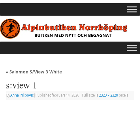
«
Salomon S/View 3 White
s:view 1
By
Anna Pilipovic
|
Published
februari 14, 2026
|
Full size is
2320 × 2320
pixels