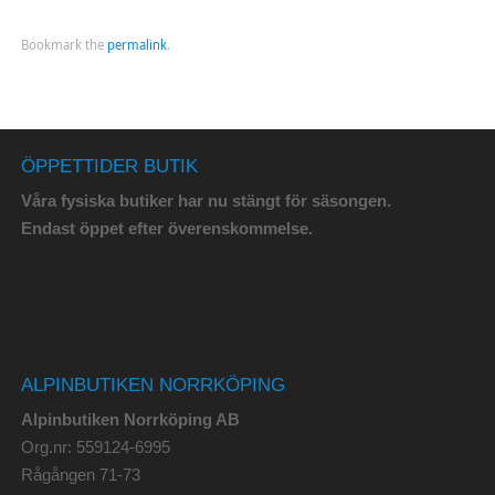
Bookmark the
permalink
.
ÖPPETTIDER BUTIK
Våra fysiska butiker har nu stängt för säsongen.
Endast öppet efter överenskommelse.
ALPINBUTIKEN NORRKÖPING
Alpinbutiken Norrköping AB
Org.nr: 559124-6995
Rågången 71-73