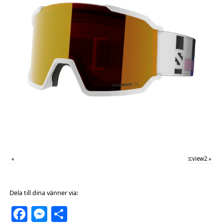
«
s:view2
»
Dela till dina vänner via:
Facebook
Messenger
Dela