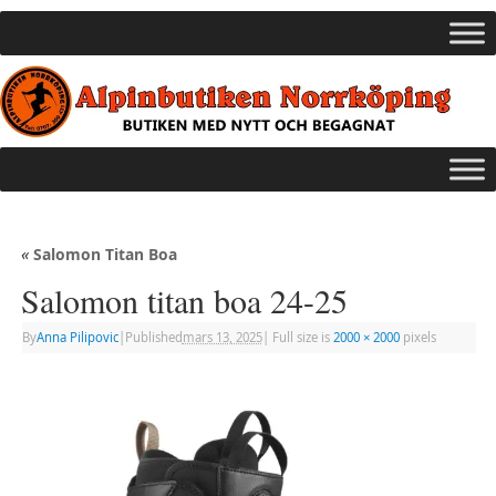
«
Salomon Titan Boa
Salomon titan boa 24-25
By
Anna Pilipovic
|
Published
mars 13, 2025
|
Full size is
2000 × 2000
pixels