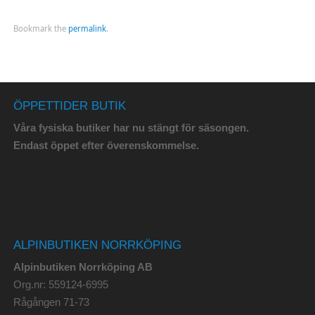
Bookmark the
permalink
.
ÖPPETTIDER BUTIK
Våra fysiska butiker har nu stängt för säsongen.
Endast öppet efter överenskommelse.
ALPINBUTIKEN NORRKÖPING
Alpinbutiken Norrköping AB
Org.nr: 559124-6995
Rågången 71-73