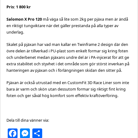
Pris: 1 800 kr
Salomon X Pro 120
må väga så lite som 2kg per pjäxa men är ändå
en riktigt tungviktare när det gäller prestanda på alla typer av
underlag.
Skalet på pjäxan har vad man kallar en Twinframe 2 design där den
övre delen är tillverkad i PU-plast som enkelt formar sig kring foten
och underbenet medan pjäxans undre del är i PA-injicerat för att ge
extra stabilitet och styvhet i det område som gör störst inverkan på
hanteringen av pjäxan och i förlängningen skidan den sitter på.
Pjäxan är också utrustad med en CustomFit 3D Race Liner som inte
bara är varm och skön utan dessutom formar sig riktigt fint kring
foten och ger såväl hög komfort som effektiv kraftöverföring.
Dela till dina vänner via:
Facebook
Messenger
Dela