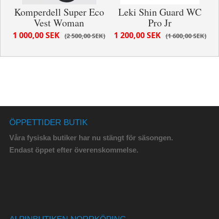
Komperdell Super Eco
Leki Shin Guard WC
Vest Woman
Pro Jr
1 000,00 SEK
1 200,00 SEK
2 500,00 SEK
1 600,00 SEK
ÖPPETTIDER BUTIK
Våra fysiska butiker har nu stängt för säsongen.
Endast öppet efter överenskommelse.
ALPINBUTIKEN NORRKÖPING