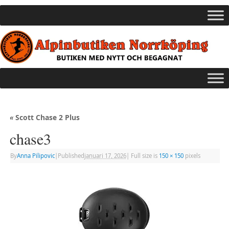
«
Scott Chase 2 Plus
chase3
By
Anna Pilipovic
|
Published
januari 17, 2026
|
Full size is
150 × 150
pixels