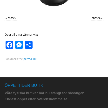
«
chase2
chase4
»
Dela till dina vänner via:
Facebook
Messenger
Dela
Bookmark the
permalink
.
ÖPPETTIDER BUTIK
Våra fysiska butiker har nu stängt för säsongen.
Endast öppet efter överenskommelse.