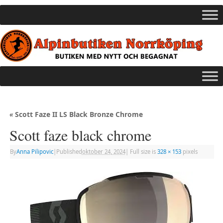
«
Scott Faze II LS Black Bronze Chrome
Scott faze black chrome
By
Anna Pilipovic
|
Published
oktober 24, 2024
|
Full size is
328 × 153
pixels