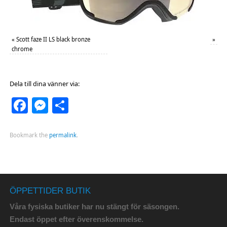
«
Scott faze II LS black bronze
»
chrome
Dela till dina vänner via:
Facebook
Messenger
Dela
Bookmark the
permalink
.
ÖPPETTIDER BUTIK
Våra fysiska butiker har nu stängt för säsongen.
Endast öppet efter överenskommelse.