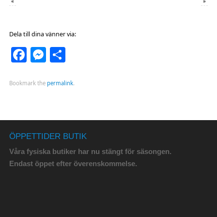
«
»
Dela till dina vänner via:
Facebook
Messenger
Dela
Bookmark the
permalink
.
ÖPPETTIDER BUTIK
Våra fysiska butiker har nu stängt för säsongen.
Endast öppet efter överenskommelse.