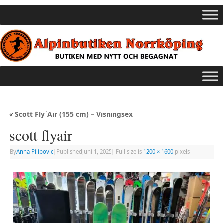
«
Scott Fly´Air (155 cm) – Visningsex
scott flyair
By
Anna Pilipovic
|
Published
juni 1, 2025
|
Full size is
1200 × 1600
pixels