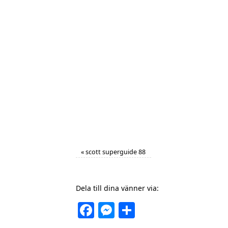
«
scott superguide 88
Dela till dina vänner via:
Facebook
Messenger
Dela