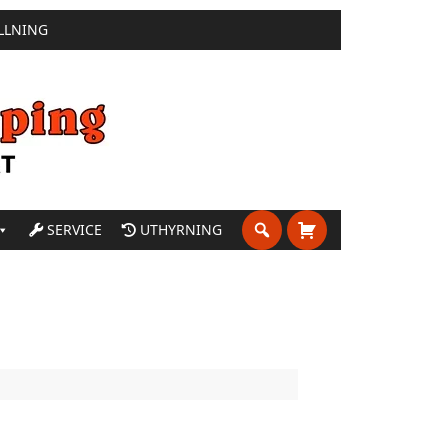
LLNING
SERVICE
UTHYRNING