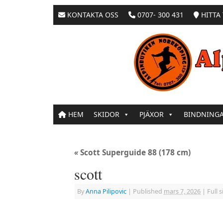
KONTAKTA OSS
0707- 300 431
HITTA 
HEM
SKIDOR
PJÄXOR
BINDNING
«
Scott Superguide 88 (178 cm)
scott
By
Anna Pilipovic
|
Published
mars 7, 2026
|
Full s