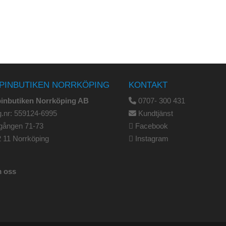
PINBUTIKEN NORRKÖPING
KONTAKT
pinbutiken Norrköping AB
0707- 300 431
.nr: 559124-6995
Kundtjänst
gången 71-73
Facebook
 11 Norrköping
Instagram
 oss