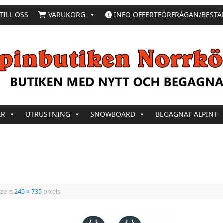
TILL OSS
VARUKORG
INFO OFFERTFÖRFRÅGAN/BESTÄ
AR
UTRUSTNING
SNOWBOARD
BEGAGNAT ALPINT
ize is
245 × 735
pixels