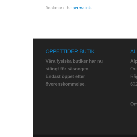
Bookmark the
permalink
.
ÖPPETTIDER BUTIK
AL
Våra fysiska butiker har nu
Al
stängt för säsongen.
Org
Endast öppet efter
Rå
överenskommelse.
602
Om