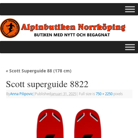
«
Scott Superguide 88 (178 cm)
Scott superguide 8822
By
Anna Pilipovic
|
Published
januari 31, 2025
|
Full size is
750 × 2250
pixels