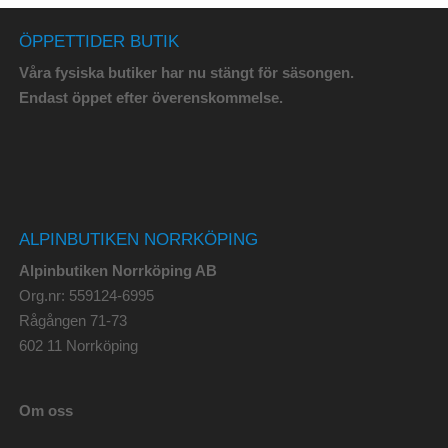
ÖPPETTIDER BUTIK
Våra fysiska butiker har nu stängt för säsongen.
Endast öppet efter överenskommelse.
ALPINBUTIKEN NORRKÖPING
Alpinbutiken Norrköping AB
Org.nr: 559124-6995
Rågången 71-73
602 11 Norrköping
Om oss