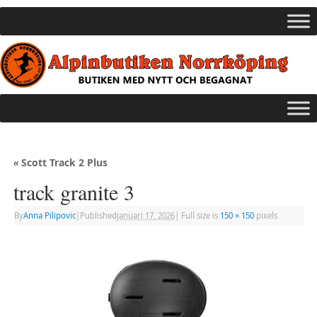
«
Scott Track 2 Plus
track granite 3
By
Anna Pilipovic
|
Published
januari 17, 2026
|
Full size is
150 × 150
pixels