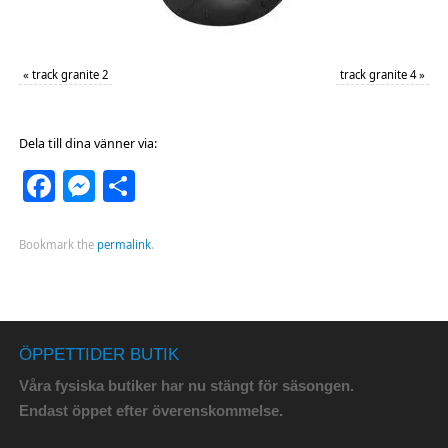
«
track granite 2
track granite 4
»
Dela till dina vänner via:
Facebook
Messenger
Dela
Bookmark the
permalink
.
ÖPPETTIDER BUTIK
Våra fysiska butiker har nu stängt för säsongen.
Endast öppet efter överenskommelse.