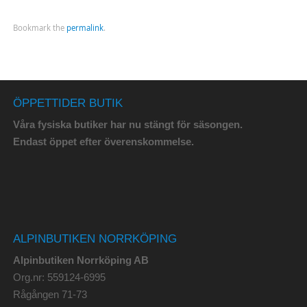
Bookmark the
permalink
.
ÖPPETTIDER BUTIK
Våra fysiska butiker har nu stängt för säsongen.
Endast öppet efter överenskommelse.
ALPINBUTIKEN NORRKÖPING
Alpinbutiken Norrköping AB
Org.nr: 559124-6995
Rågången 71-73