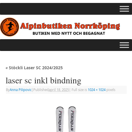
«
Stöckli Laser SC 2024/2025
laser sc inkl bindning
By
Anna Pilipovic
|
Published
april 18, 2025
|
Full size is
1024 × 1024
pixels