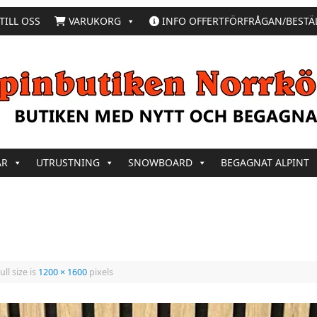
TILL OSS
VARUKORG
INFO OFFERTFÖRFRÅGAN/BESTÄ
AR
UTRUSTNING
SNOWBOARD
BEGAGNAT ALPINT
ull size is
1200 × 1600
pixels