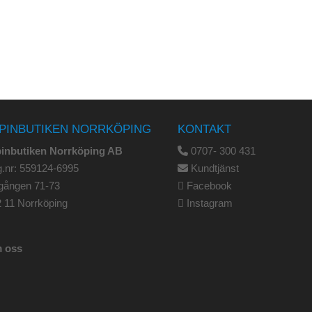
PINBUTIKEN NORRKÖPING
KONTAKT
pinbutiken Norrköping AB
0707- 300 431
.nr: 559124-6995
Kundtjänst
gången 71-73
Facebook
 11 Norrköping
Instagram
 oss