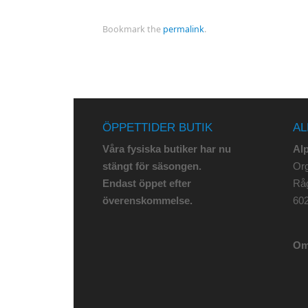
Bookmark the
permalink
.
ÖPPETTIDER BUTIK
AL
Våra fysiska butiker har nu
Al
stängt för säsongen.
Org
Endast öppet efter
Rå
överenskommelse.
602
Om