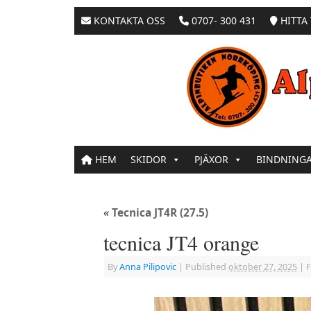
KONTAKTA OSS
0707- 300 431
HITTA 
HEM
SKIDOR
PJÄXOR
BINDNING
«
Tecnica JT4R (27.5)
tecnica JT4 orange
By
Anna Pilipovic
|
Published
oktober 27, 2025
|
F