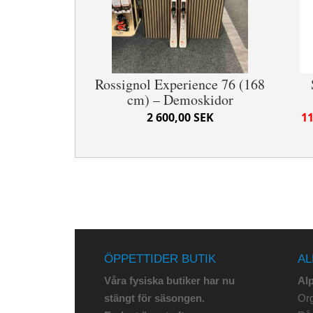
Rossignol Experience 76 (168
cm) – Demoskidor
2 600,00 SEK
11
ÖPPETTIDER BUTIK
AL
Våra fysiska butiker har nu
Al
stängt för säsongen.
Org