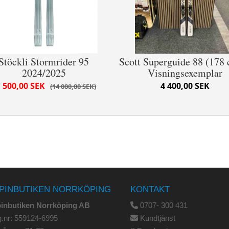
Stöckli Stormrider 95
Scott Superguide 88 (178 
2024/2025
Visningsexemplar
 500,00 SEK
4 400,00 SEK
14 000,00 SEK
PINBUTIKEN NORRKÖPING
KONTAKT
pinbutiken Norrköping AB
0707- 300 431
.nr: 559124-6995
Kundtjänst