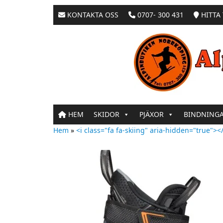
KONTAKTA OSS
0707- 300 431
HITTA 
HEM
SKIDOR
PJÄXOR
BINDNING
Hem
»
<i class="fa fa-skiing" aria-hidden="true"></