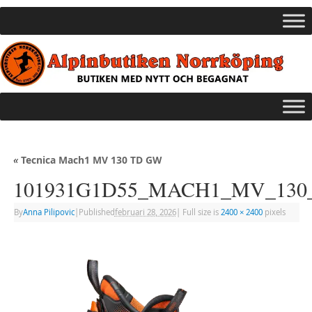
«
Tecnica Mach1 MV 130 TD GW
101931G1D55_MACH1_MV_13
By
Anna Pilipovic
|
Published
februari 28, 2026
|
Full size is
2400 × 2400
pixels