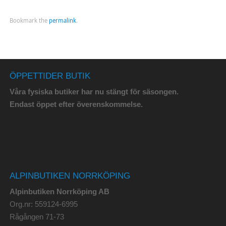
Bookmark the
permalink
.
ÖPPETTIDER BUTIK
Våra fysiska butiker har nu stängt för säsongen.
Endast öppet efter överenskommelse.
ALPINBUTIKEN NORRKÖPING
Alpinbutiken Norrköping AB
Org.nr: 559124-6995
Rågången 71-73