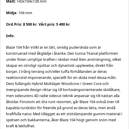
Mått:
143x104x128 mm
Midja:
104 mm
Ord.Pris: 8 500 kr. Vårt pris: 5 400 kr
Info:
Blaze 104 från Völkl är en lätt, smidig puderskida som är
konstruerad med åkglädje i åtanke. Den tunna Titanal platformen
under foten utnyttjar kraften i skidan med liten ansträngning, vilket
skapar en otroligt njutbar och dynamisk upplevelse, direkt från
början. I trång terräng och/eller tuffa förhållanden är deras
reaktionstid imponerande, speciellt för en skida med dessa mått.
Dess fullängds Hybrid Multilayer Woodcore / Green Core och
övergripande design riktar sig till kortsvängsorienterade skidåkare,
men sidecutens 4D radie sidecut-teknik anpassar sig till nästan alla
åkstilar. Förutom att dra runt resorten, går Blaze 104 också över till
kapabla turskidor för freeride på grund av deras lätta, men ändå
kraftfulla natur. Med tillägget av ett stötdämpande gummi material i
spetsen och bakkanterna, åker Blaze 104 högt genom snön med
kraft & lekfullhet.