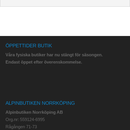
ÖPPETTIDER BUTIK
Våra fysiska butiker har nu stängt för säsongen.
Endast öppet efter överenskommelse.
ALPINBUTIKEN NORRKÖPING
Alpinbutiken Norrköping AB
Org.nr: 559124-6995
Rågången 71-73