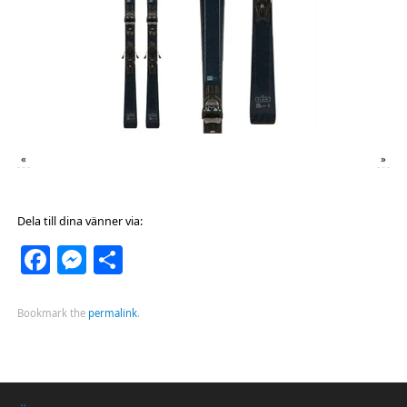
«
»
Dela till dina vänner via:
Facebook
Messenger
Dela
Bookmark the
permalink
.