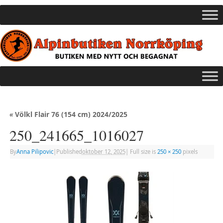
«
Völkl Flair 76 (154 cm) 2024/2025
250_241665_1016027
By
Anna Pilipovic
|
Published
oktober 12, 2025
|
Full size is
250 × 250
pixels