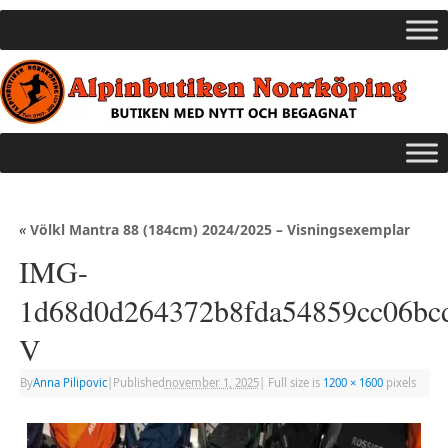
«
Völkl Mantra 88 (184cm) 2024/2025 – Visningsexemplar
IMG-
1d68d0d264372b8fda54859cc06bcd
V
By
Anna Pilipovic
|
Published
november 1, 2025
|
Full size is
1200 × 1600
pixels