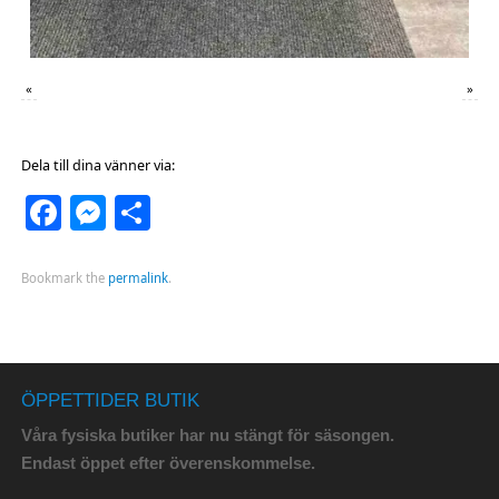
«
»
Dela till dina vänner via:
Facebook
Messenger
Dela
Bookmark the
permalink
.
ÖPPETTIDER BUTIK
Våra fysiska butiker har nu stängt för säsongen.
Endast öppet efter överenskommelse.