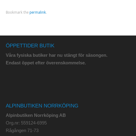
Bookmark the
permalink
.
ÖPPETTIDER BUTIK
Våra fysiska butiker har nu stängt för säsongen.
Endast öppet efter överenskommelse.
ALPINBUTIKEN NORRKÖPING
Alpinbutiken Norrköping AB
Org.nr: 559124-6995
Rågången 71-73