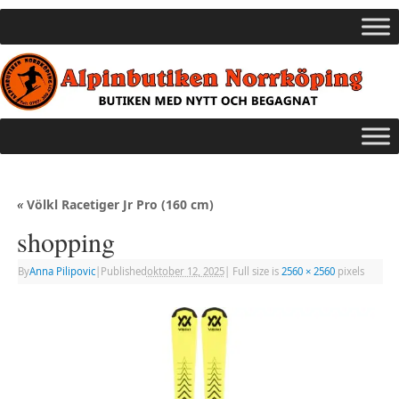
«
Völkl Racetiger Jr Pro (160 cm)
shopping
By
Anna Pilipovic
|
Published
oktober 12, 2025
|
Full size is
2560 × 2560
pixels