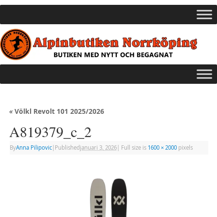
«
Völkl Revolt 101 2025/2026
A819379_c_2
By
Anna Pilipovic
|
Published
januari 3, 2026
|
Full size is
1600 × 2000
pixels