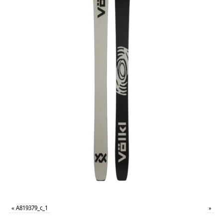
«
A819379_c_1
»