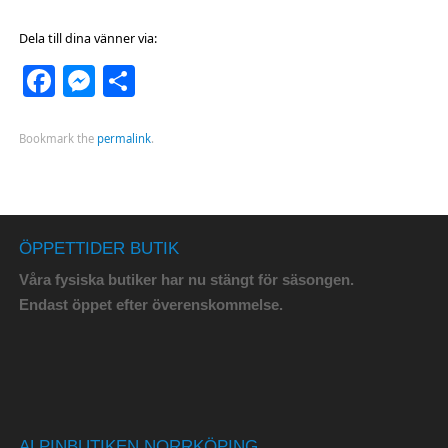
Dela till dina vänner via:
Facebook
Messenger
Dela
Bookmark the
permalink
.
ÖPPETTIDER BUTIK
Våra fysiska butiker har nu stängt för säsongen.
Endast öppet efter överenskommelse.
ALPINBUTIKEN NORRKÖPING