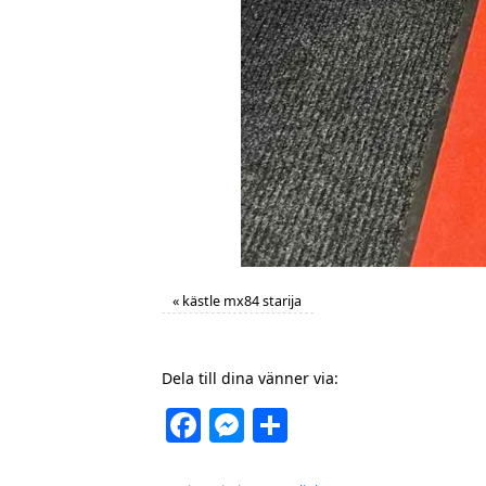
«
kästle mx84 starija
Dela till dina vänner via:
Facebook
Messenger
Dela