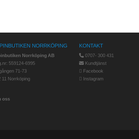
PINBUTIKEN NORRKÖPING
KONTAKT
pinbutiken Norrköping AB
0707- 300 431
.nr: 559124-6995
Kundtjänst
gången 71-73
Facebook
 11 Norrköping
Instagram
 oss