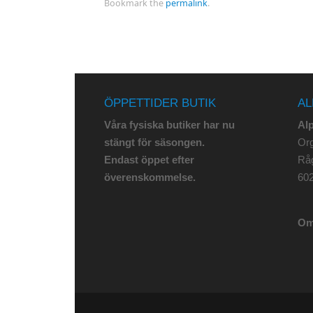
Bookmark the
permalink
.
ÖPPETTIDER BUTIK
AL
Våra fysiska butiker har nu
Al
stängt för säsongen.
Org
Endast öppet efter
Rå
överenskommelse.
602
Om