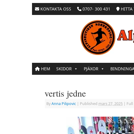
KONTAKTA OSS
0707- 300 431
HITTA 
HEM
SKIDOR
PJÄXOR
BINDNING
vertis jedne
By
Anna Pilipovic
|
Published
mars 27, 2025
|
Full 