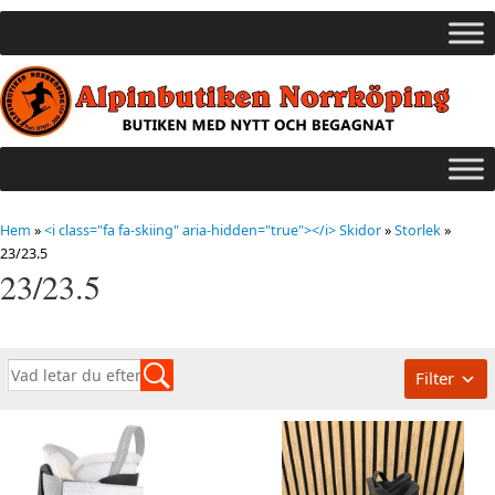
Hem
»
<i class="fa fa-skiing" aria-hidden="true"></i> Skidor
»
Storlek
»
23/23.5
23/23.5
Filter