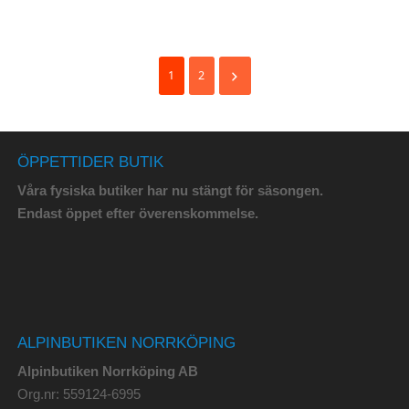
1
2
ÖPPETTIDER BUTIK
Våra fysiska butiker har nu stängt för säsongen.
Endast öppet efter överenskommelse.
ALPINBUTIKEN NORRKÖPING
Alpinbutiken Norrköping AB
Org.nr: 559124-6995