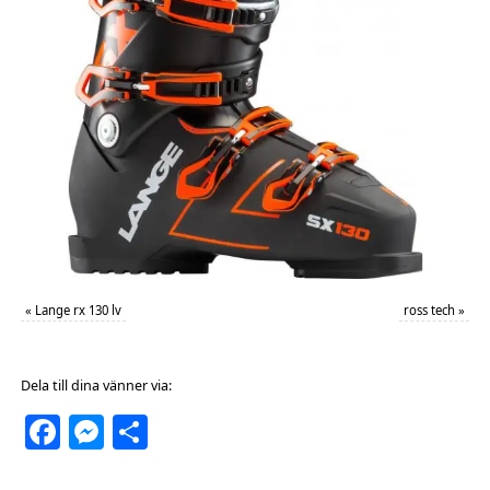
«
Lange rx 130 lv
ross tech
»
Dela till dina vänner via:
Facebook
Messenger
Dela