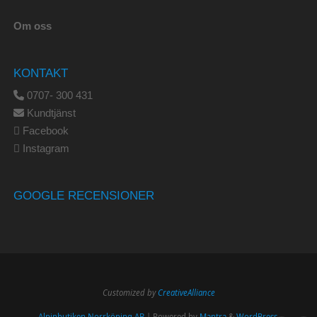
Om oss
KONTAKT
0707- 300 431
Kundtjänst
Facebook
Instagram
GOOGLE RECENSIONER
Customized by
CreativeAlliance
Alpinbutiken Norrköping AB
| Powered by
Mantra
&
WordPress.