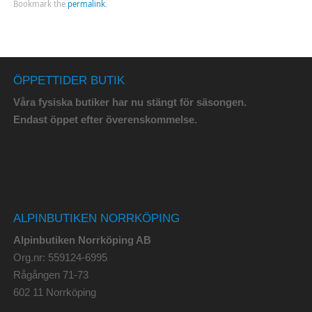
Bookmark the
permalink
.
ÖPPETTIDER BUTIK
Våra fysiska butiker har nu stängt för säsongen.
Endast öppet efter överenskommelse.
ALPINBUTIKEN NORRKÖPING
Alpinbutiken Norrköping AB
Org.nr: 559124-6995
Rågången 71-73
602 11 Norrköping