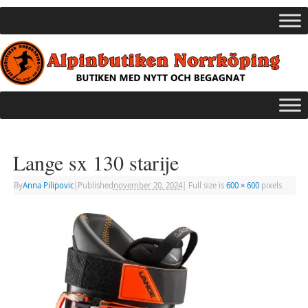
Lange sx 130 starije
By
Anna Pilipovic
|
Published
november 20, 2024
|
Full size is
600 × 600
pixels