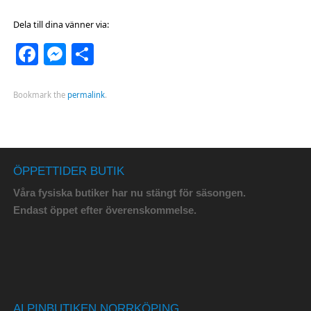
Dela till dina vänner via:
Facebook
Messenger
Dela
Bookmark the
permalink
.
ÖPPETTIDER BUTIK
Våra fysiska butiker har nu stängt för säsongen.
Endast öppet efter överenskommelse.
ALPINBUTIKEN NORRKÖPING