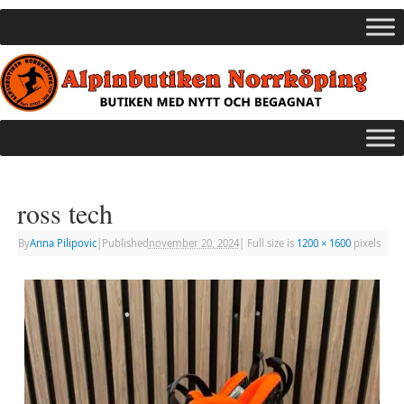
ross tech
By
Anna Pilipovic
|
Published
november 20, 2024
|
Full size is
1200 × 1600
pixels