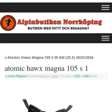
«
Atomic Hawx Magna 105 S W GW (25.5) 2025/2026
atomic hawx magna 105 s 1
By
Anna Pilipovic
|
Published
mars 9, 2026
|
Full size is
1252 × 1548
pixels