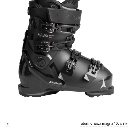
«
atomic hawx magna 105 s 3
»