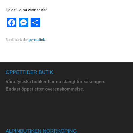
Dela till dina vänner via:
Facebook
Messenger
Dela
Bookmark the
permalink
.
ÖPPETTIDER BUTIK
Våra fysiska butiker har nu stängt för säsongen.
Endast öppet efter överenskommelse.
ALPINBUTIKEN NORRKÖPING