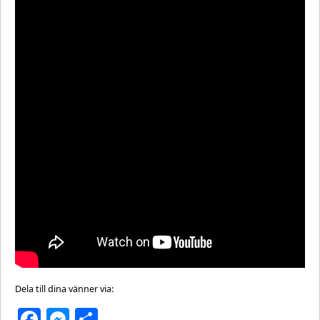
Dela till dina vänner via:
Facebook
Messenger
Dela