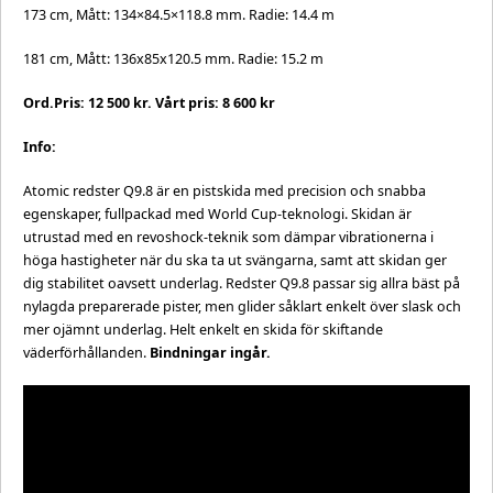
173 cm, Mått: 134×84.5×118.8 mm. Radie: 14.4 m
181 cm, Mått: 136x85x120.5 mm. Radie: 15.2 m
Ord.Pris: 12 500 kr. Vårt pris: 8 600 kr
Info:
Atomic redster Q9.8 är en pistskida med precision och snabba
egenskaper, fullpackad med World Cup-teknologi. Skidan är
utrustad med en revoshock-teknik som dämpar vibrationerna i
höga hastigheter när du ska ta ut svängarna, samt att skidan ger
dig stabilitet oavsett underlag. Redster Q9.8 passar sig allra bäst på
nylagda preparerade pister, men glider såklart enkelt över slask och
mer ojämnt underlag. Helt enkelt en skida för skiftande
väderförhållanden.
Bindningar ingår.