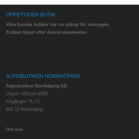
ÖPPETTIDER BUTIK
Våra fysiska butiker har nu stängt för säsongen.
Endast öppet efter överenskommelse.
ALPINBUTIKEN NORRKÖPING
Alpinbutiken Norrköping AB
Org.nr: 559124-6995
Rågången 71-73
602 11 Norrköping
Om oss