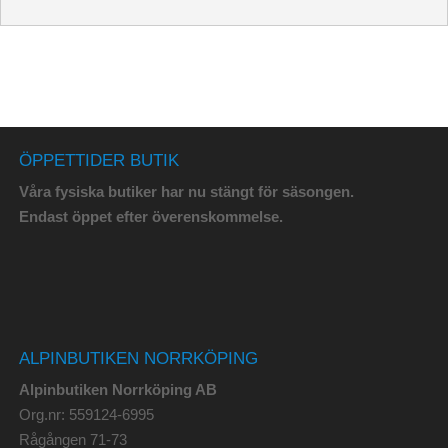
ÖPPETTIDER BUTIK
Våra fysiska butiker har nu stängt för säsongen.
Endast öppet efter överenskommelse.
ALPINBUTIKEN NORRKÖPING
Alpinbutiken Norrköping AB
Org.nr: 559124-6995
Rågången 71-73