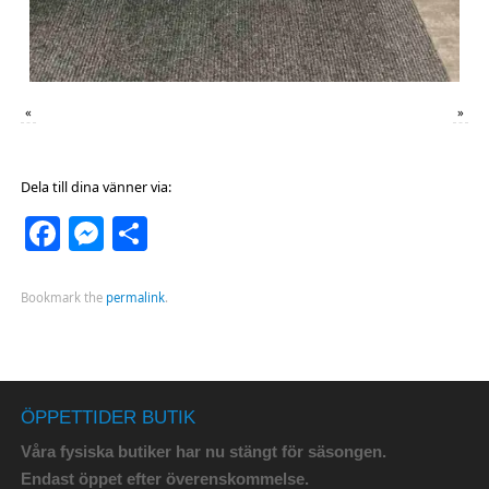
«
»
Dela till dina vänner via:
Facebook
Messenger
Dela
Bookmark the
permalink
.
ÖPPETTIDER BUTIK
Våra fysiska butiker har nu stängt för säsongen.
Endast öppet efter överenskommelse.