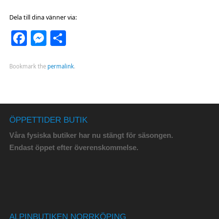
Dela till dina vänner via:
Facebook
Messenger
Dela
Bookmark the
permalink
.
ÖPPETTIDER BUTIK
Våra fysiska butiker har nu stängt för säsongen.
Endast öppet efter överenskommelse.
ALPINBUTIKEN NORRKÖPING