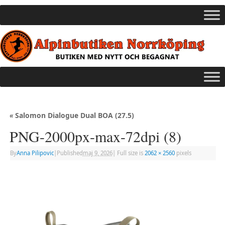
«
Salomon Dialogue Dual BOA (27.5)
PNG-2000px-max-72dpi (8)
By
Anna Pilipovic
|
Published
maj 9, 2026
|
Full size is
2062 × 2560
pixels