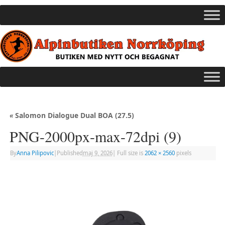
«
Salomon Dialogue Dual BOA (27.5)
PNG-2000px-max-72dpi (9)
By
Anna Pilipovic
|
Published
maj 9, 2026
|
Full size is
2062 × 2560
pixels