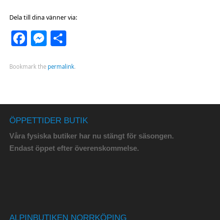
Dela till dina vänner via:
Facebook
Messenger
Dela
Bookmark the
permalink
.
ÖPPETTIDER BUTIK
Våra fysiska butiker har nu stängt för säsongen.
Endast öppet efter överenskommelse.
ALPINBUTIKEN NORRKÖPING