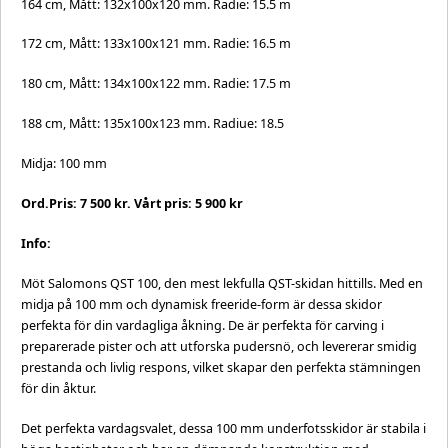
164 cm, Mått: 132x100x120 mm. Radie: 15.5 m
172 cm, Mått: 133x100x121 mm. Radie: 16.5 m
180 cm, Mått: 134x100x122 mm. Radie: 17.5 m
188 cm, Mått: 135x100x123 mm. Radiue: 18.5
Midja: 100 mm
Ord.Pris: 7 500 kr. Vårt pris: 5 900 kr
Info:
Möt Salomons QST 100, den mest lekfulla QST-skidan hittills. Med en
midja på 100 mm och dynamisk freeride-form är dessa skidor
perfekta för din vardagliga åkning. De är perfekta för carving i
preparerade pister och att utforska pudersnö, och levererar smidig
prestanda och livlig respons, vilket skapar den perfekta stämningen
för din åktur.
Det perfekta vardagsvalet, dessa 100 mm underfotsskidor är stabila i