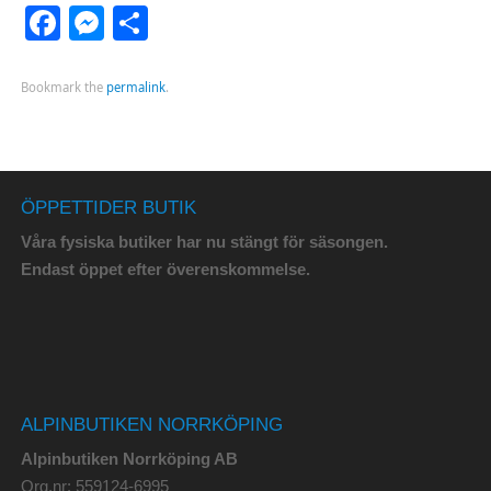
Facebook
Messenger
Dela
Bookmark the
permalink
.
ÖPPETTIDER BUTIK
Våra fysiska butiker har nu stängt för säsongen.
Endast öppet efter överenskommelse.
ALPINBUTIKEN NORRKÖPING
Alpinbutiken Norrköping AB
Org.nr: 559124-6995