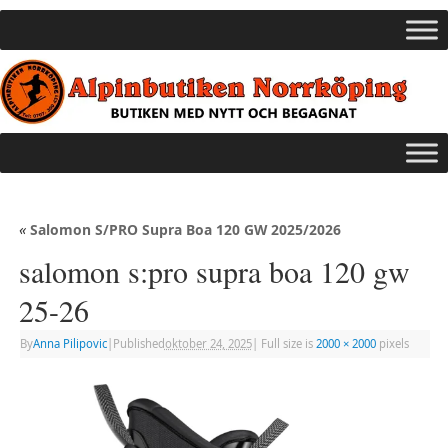
«
Salomon S/PRO Supra Boa 120 GW 2025/2026
salomon s:pro supra boa 120 gw
25-26
By
Anna Pilipovic
|
Published
oktober 24, 2025
|
Full size is
2000 × 2000
pixels