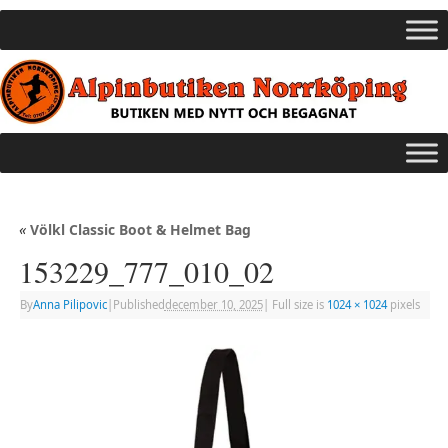
«
Völkl Classic Boot & Helmet Bag
153229_777_010_02
By
Anna Pilipovic
|
Published
december 10, 2025
|
Full size is
1024 × 1024
pixels