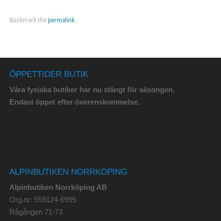
Bookmark the
permalink
.
ÖPPETTIDER BUTIK
Våra fysiska butiker har nu stängt för säsongen.
Endast öppet efter överenskommelse.
ALPINBUTIKEN NORRKÖPING
Alpinbutiken Norrköping AB
Org.nr: 559124-6995
Rågången 71-73