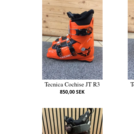
Tecnica Cochise JT R3
T
850,00 SEK