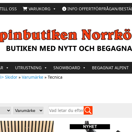
TILL OSS
VARUKORG
INFO OFFERTFÖRFRÅGAN/BESTÄ
AR
UTRUSTNING
SNOWBOARD
BEGAGNAT ALPINT
i> Skidor
»
Varumärke
»
Tecnica