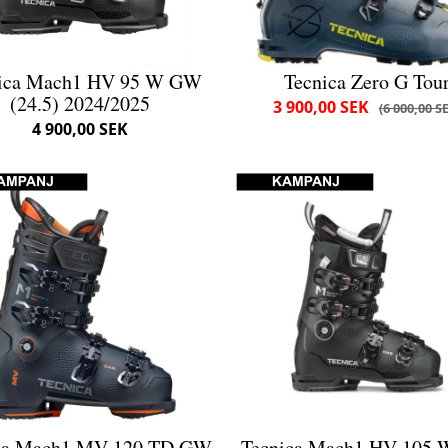
ica Mach1 HV 95 W GW
Tecnica Zero G Tou
(24.5) 2024/2025
3 900,00 SEK
6 000,00 S
4 900,00 SEK
ca Mach1 MV 120 TD GW
Tecnica Mach1 HV 105