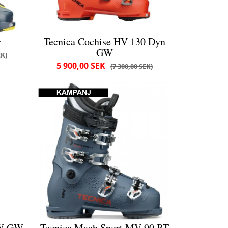
r
Tecnica Cochise HV 130 Dyn
GW
EK
5 900,00 SEK
7 300,00 SEK
 W GW
Tecnica Mach Sport MV 90 RT