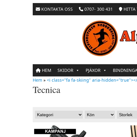
KONTAKTA OSS
0707- 300 431
HITTA 
HEM
SKIDOR
PJÄXOR
BINDNING
Hem
»
<i class="fa fa-skiing" aria-hidden="true"></
Tecnica