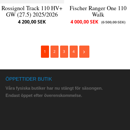
Rossignol Track 110 HV+
Fischer Ranger One 110
GW (27.5) 2025/2026
Walk
4 200,00 SEK
4 000,00 SEK
6 500,00 SEK
1
2
3
4
ÖPPETTIDER BUTIK
Våra fysiska butiker har nu stängt för säsongen.
Endast öppet efter överenskommelse.