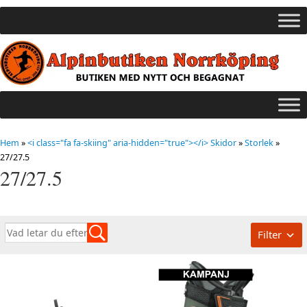
Hem
»
<i class="fa fa-skiing" aria-hidden="true"></i> Skidor
»
Storlek
»
27/27.5
27/27.5
Filter