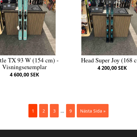
tle TX 93 W (154 cm) -
Head Super Joy (168 
Visningsexemplar
4 200,00 SEK
4 600,00 SEK
1
2
3
...
9
Nästa Sida »