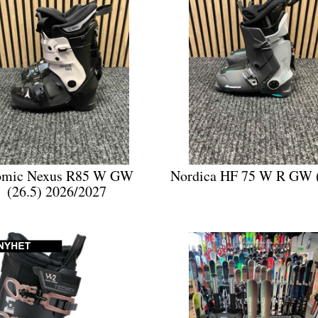
omic Nexus R85 W GW
Nordica HF 75 W R GW (
(26.5) 2026/2027