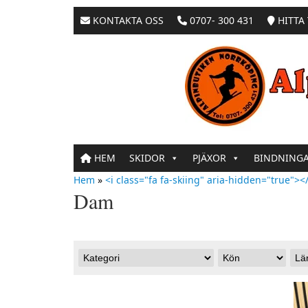
KONTAKTA OSS
0707- 300 431
HITTA 
HEM
SKIDOR
PJÄXOR
BINDNING
Hem
»
<i class="fa fa-skiing" aria-hidden="true"></
Dam