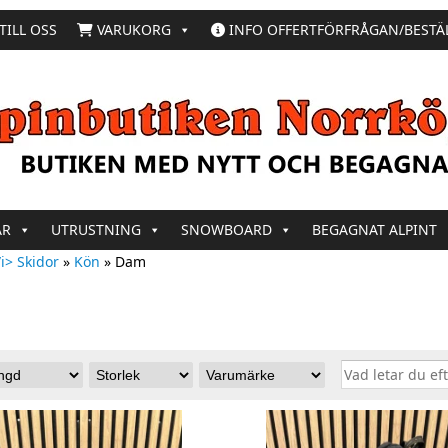
TILL OSS
VARUKORG
INFO OFFERTFÖRFRÅGAN/BESTÄ
AR
UTRUSTNING
SNOWBOARD
BEGAGNAT ALPINT
i> Skidor
»
Kön
»
Dam